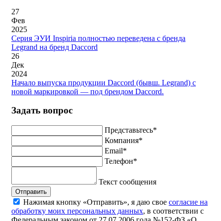
27
Фев
2025
Серия ЭУИ Inspiria полностью переведена с бренда
Legrand на бренд Daccord
26
Дек
2024
Начало выпуска продукции Daccord (бывш. Legrand) с
новой маркировкой — под брендом Daccord.
Задать вопрос
Представьтесь*
Компания*
Email*
Телефон*
Текст сообщения
Отправить
Нажимая кнопку «Отправить», я даю свое
согласие на
обработку моих персональных данных
, в соответствии с
Федеральным законом от 27.07.2006 года №152-ФЗ «О