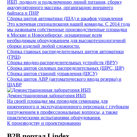
ИБП, подводу и подключению линий питания, сборку
аккумуляторного массива, организацию внешнего
байпаса и ПНР
Сборка щитов автоматики (ЩА) и шкафов управления
Это ключевая специализация нашей команды. С 2014 года
мы развиваем собственные производственные площадки
в Москве и Новосибирске, оснащенные всем
необходимым оборудованием для высокотехнологичной
сборки изделий любой сложности.
Сборка главных распределительных щитов автоматики
(ГРЩ)
Сборка вводно-распределительных устройств (ВРУ)
Сборка щитов силовых распределительных (ЩРC, ЩР)
Сборка щитов станций управления (ЩСУ)
Сборка щитов АВР (автоматического ввода резерва) и
ЩАВР
Демонстрационная лаборатория ИБП
На своей площадке мы проводим семинары для
инженерного и эксплуатационного персонала с глубоким
погружением в профессиональные вопросы, а также
практическими испытаниями оборудования.
К производству и проектированию
B2B портал Lindex