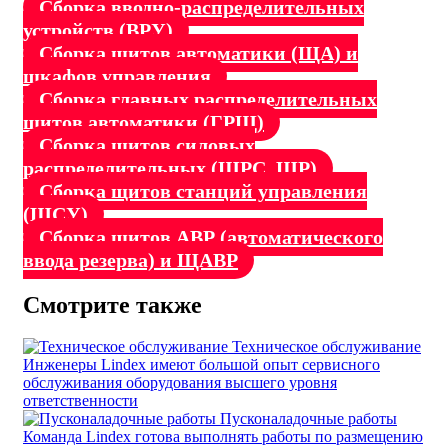
Сборка вводно-распределительных
устройств (ВРУ)
Сборка щитов автоматики (ЩА) и
шкафов управления
Сборка главных распределительных
щитов автоматики (ГРЩ)
Сборка щитов силовых
распределительных (ЩРC, ЩР)
Сборка щитов станций управления
(ЩСУ)
Сборка щитов АВР (автоматического
ввода резерва) и ЩАВР
Смотрите также
Техническое обслуживание
Инженеры Lindex имеют большой опыт сервисного
обслуживания оборудования высшего уровня
ответственности
Пусконаладочные работы
Команда Lindex готова выполнять работы по размещению