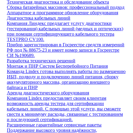
Техническая диагностика и обследование объекта
Сборка батарейных массивов: профессиональный подход
Аппаратное и программное обновление оборудования
Диагностика кабельных линий
Компания Линдекс предлагает услугу диагностики
(тестирования) кабельных линий (медных и оптических)
при помощи сертифицирующего кабельного тестера
TESTPRO CV100.
Прибор зарегистрирован в Госреестре средств измерений
РФ под № 88675-23 и имеет номер записи в Госреестре
СИ №190689.
Разработка технических решений
Монтаж и ПНР Систем Бесперебойного Питания
Команда Lindex готова выполнять работы по размещению
ИБП, подводу и подключению линий питания, сборку
аккумуляторного массива, организацию внешнего
байпаса и ПНР
Аренда диагностического оборудования
Компания Lindex предоставляет своим клиентам
возможность аренды тестера для сертификации
кабельных линий. С помощью этой услуги, вы сможете
свести к минимуму расходы, связанные с тестированием
и последующей сертификацией.
Расширенные гарантийные сервисные пакеты
Поддержание высокого уровня надёжности,