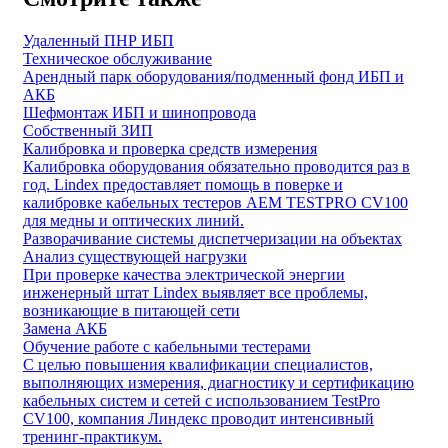
Удаленный ПНР ИБП
Техническое обслуживание
Арендный парк оборудования/подменный фонд ИБП и
АКБ
Шефмонтаж ИБП и шинопровода
Собственный ЗИП
Калибровка и проверка средств измерения
Калибровка оборудования обязательно проводится раз в
год. Lindex предоставляет помощь в поверке и
калибровке кабельных тестеров AEM TESTPRO CV100
для медны и оптических линий.
Разворачивание системы диспетчеризации на объектах
Анализ существующей нагрузки
При проверке качества электрической энергии
инженерный штат Lindex выявляет все проблемы,
возникающие в питающей сети
Замена АКБ
Обучение работе с кабельными тестерами
С целью повышения квалификации специалистов,
выполняющих измерения, диагностику и сертификацию
кабельных систем и сетей с использованием TestPro
CV100, компания Линдекс проводит интенсивный
тренинг-практикум.