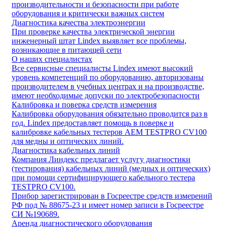
производительности и безопасности при работе
оборудования и критически важных систем
Диагностика качества электроэнергии
При проверке качества электрической энергии
инженерный штат Lindex выявляет все проблемы,
возникающие в питающей сети
О наших специалистах
Все сервисные специалисты Lindex имеют высокий
уровень компетенций по оборудованию, авторизованы
производителем в учебных центрах и на производстве,
имеют необходимые допуски по электробезопасности
Калибровка и поверка средств измерения
Калибровка оборудования обязательно проводится раз в
год. Lindex предоставляет помощь в поверке и
калибровке кабельных тестеров AEM TESTPRO CV100
для медны и оптических линий.
Диагностика кабельных линий
Компания Линдекс предлагает услугу диагностики
(тестирования) кабельных линий (медных и оптических)
при помощи сертифицирующего кабельного тестера
TESTPRO CV100.
Прибор зарегистрирован в Госреестре средств измерений
РФ под № 88675-23 и имеет номер записи в Госреестре
СИ №190689.
Аренда диагностического оборудования