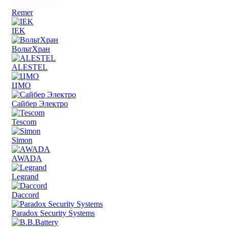
Remer
IEK
ВольтХран
ALESTEL
ЦМО
Сайбер Электро
Tescom
Simon
AWADA
Legrand
Daccord
Paradox Security Systems