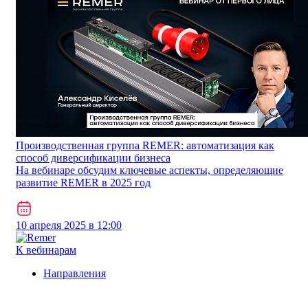
Производственная группа REMER: автоматизация как
способ диверсификации бизнеса
На вебинаре обсудим ключевые аспекты, определяющие
развитие REMER в 2025 год
10 апреля 2025 в 12:00
К вебинарам
Направления