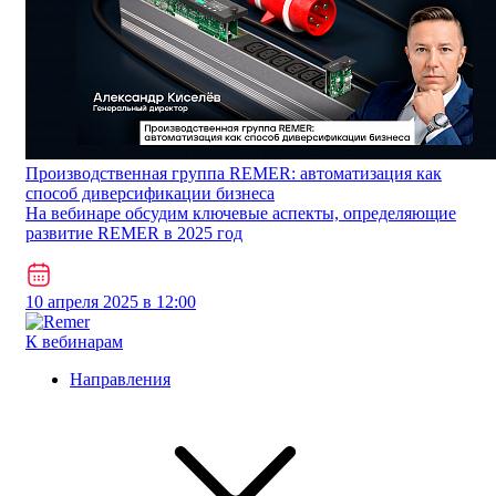
Производственная группа REMER: автоматизация как
способ диверсификации бизнеса
На вебинаре обсудим ключевые аспекты, определяющие
развитие REMER в 2025 год
10 апреля 2025 в 12:00
К вебинарам
Направления