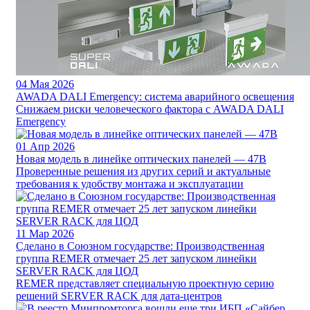
04
Мая 2026
AWADA DALI Emergency: система аварийного освещения
Снижаем риски человеческого фактора с AWADA DALI
Emergency
01
Апр 2026
Новая модель в линейке оптических панелей — 47B
Проверенные решения из других серий и актуальные
требования к удобству монтажа и эксплуатации
11
Мар 2026
Сделано в Союзном государстве: Производственная
группа REMER отмечает 25 лет запуском линейки
SERVER RACK для ЦОД
REMER представляет специальную проектную серию
решений SERVER RACK для дата-центров