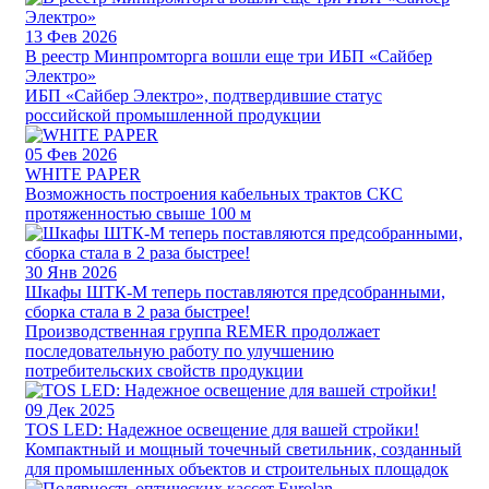
13
Фев 2026
В реестр Минпромторга вошли еще три ИБП «Сайбер
Электро»
ИБП «Сайбер Электро», подтвердившие статус
российской промышленной продукции
05
Фев 2026
WHITE PAPER
Возможность построения кабельных трактов СКС
протяженностью свыше 100 м
30
Янв 2026
Шкафы ШТК-М теперь поставляются предсобранными,
сборка стала в 2 раза быстрее!
Производственная группа REMER продолжает
последовательную работу по улучшению
потребительских свойств продукции
09
Дек 2025
TOS LED: Надежное освещение для вашей стройки!
Компактный и мощный точечный светильник, созданный
для промышленных объектов и строительных площадок