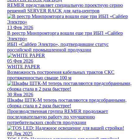
REMER представляет специальную проектную серию
решений SERVER RACK для дата-центров
13
Фев 2026
В реестр Минпромторга вошли еще три ИБП «Сайбер
Электро»
ИБП «Сайбер Электро», подтвердившие статус
российской промышленной продукции
05
Фев 2026
WHITE PAPER
Возможность построения кабельных трактов СКС
протяженностью свыше 100 м
30
Янв 2026
Шкафы ШТК-М теперь поставляются предсобранными,
сборка стала в 2 раза быстрее!
Производственная группа REMER продолжает
последовательную работу по улучшению
потребительских свойств продукции
09
Дек 2025