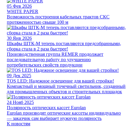
05
Фев 2026
WHITE PAPER
Возможность построения кабельных трактов СКС
протяженностью свыше 100 м
30
Янв 2026
Шкафы ШТК-М теперь поставляются предсобранными,
сборка стала в 2 раза быстрее!
Производственная группа REMER продолжает
последовательную работу по улучшению
потребительских свойств продукции
09
Дек 2025
TOS LED: Надежное освещение для вашей стройки!
Компактный и мощный точечный светильник, созданный
для промышленных объектов и строительных площадок
24
Нояб 2025
Полярность оптических кассет Eurolan
Eurolan производят оптические кассеты индивидуально
— заказчик сам выбирает нужную полярность
К новостям