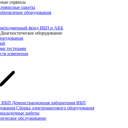
йные сервисы
сервисные пакеты
обновление оборудования
ния/подменный фонд ИБП и АКБ
Диагностическое оборудование
борудования
ний
ыми тестерами
ств измерения
Демонстрационная лаборатория ИБП
Сборка электрощитового оборудования
оналадочные работы
ническое обслуживание