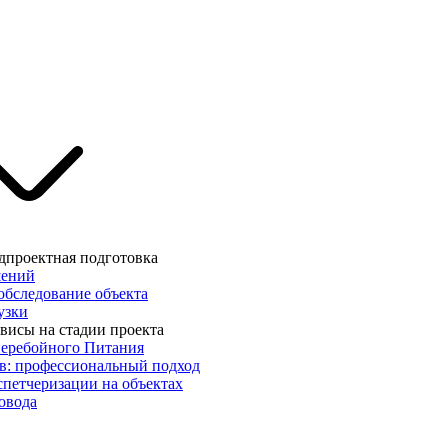
дпроектная подготовка
шений
обследование объекта
узки
висы на стадии проекта
еребойного Питания
в: профессиональный подход
спетчеризации на объектах
овода