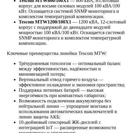
Tescom MTW800/100X1
— 800 кВА, 8-слотовый
корпус для восьми силовых модулей 100 кВА/100
кВт. Оснащается системой SNMP мониторинга и
комплектом температурной компенсации.
Tescom MTW1200/100X1
— 1200 кВА, 12-слотовый
корпус с поддержкой до двенадцати модулей
мощностью 100 кВА/100 кВт. Оснащается системой
SNMP мониторинга и комплектом температурной
компенсации.
Ключевые преимущества линейки Tescom MTW:
Трёхуровневая топология — оптимальный баланс
между эффективностью, надёжностью и
минимизацией потерь;
Вертикальный отвод горячего воздуха —
эффективное охлаждение и экономия пространства;
Поддержка литиевых батарей — высокая
энергоёмкость при компактных габаритах;
Возможность подключения аккумулятора без
нейтральной линии — упрощение монтажа и
использования автоматических выключателей в
линии защиты АКБ;
10-дюймовый сенсорный ЖК-дисплей с
интеграцией IoT — расширенные возможности
мониторинга и управления;