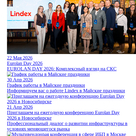
22
Мая 2026
Eurolan Day 2026
EUROLAN DAY 2026: Комплексный взгляд на СКС
30
Апр 2026
График работы в Майские праздники
Информируем вас о работе Lindex в Майские праздники
21
Апр 2026
Приглашаем на ежегодную конференцию Eurolan Day
2026 в Новосибирске
Профессиональный диалог о развитии инфраструктуры в
условиях меняющегося рынка