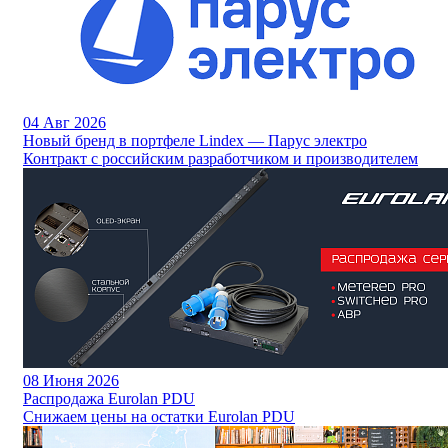
04
Авг 2026
Новый бренд в портфеле Lindex — Парус электро
Контракт с российским разработчиком и производителем
08
Июня 2026
Распродажа Eurolan PDU
Снижаем цены на остатки Eurolan PDU