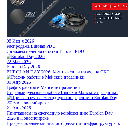
08
Июня 2026
Распродажа Eurolan PDU
Снижаем цены на остатки Eurolan PDU
22
Мая 2026
Eurolan Day 2026
EUROLAN DAY 2026: Комплексный взгляд на СКС
30
Апр 2026
График работы в Майские праздники
Информируем вас о работе Lindex в Майские праздники
21
Апр 2026
Приглашаем на ежегодную конференцию Eurolan Day
2026 в Новосибирске
Профессиональный диалог о развитии инфраструктуры в