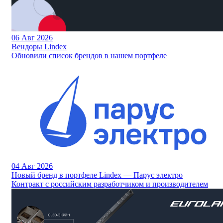
06
Авг 2026
Вендоры Lindex
Обновили список брендов в нашем портфеле
04
Авг 2026
Новый бренд в портфеле Lindex — Парус электро
Контракт с российским разработчиком и производителем