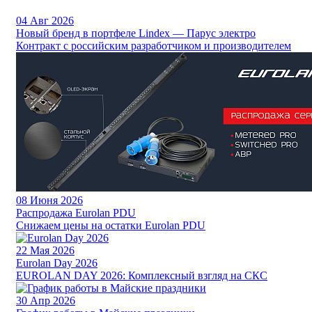
04
Авг 2026
Новый бренд в портфеле Lindex — Парус электро
Контракт с российским разработчиком и производителем
08
Июня 2026
Распродажа Eurolan PDU
Снижаем цены на остатки Eurolan PDU
22
Мая 2026
Eurolan Day 2026
EUROLAN DAY 2026: Комплексный взгляд на СКС
30
Апр 2026