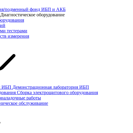
ния/подменный фонд ИБП и АКБ
Диагностическое оборудование
борудования
ний
ыми тестерами
ств измерения
Демонстрационная лаборатория ИБП
Сборка электрощитового оборудования
оналадочные работы
ническое обслуживание