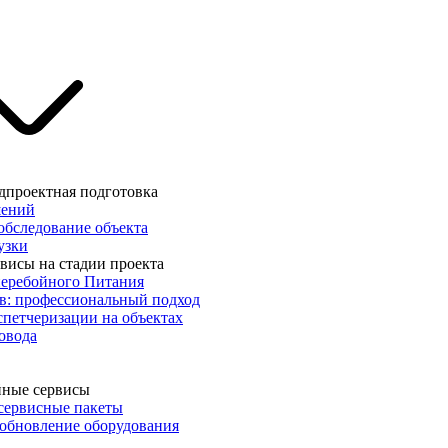
дпроектная подготовка
шений
обследование объекта
узки
висы на стадии проекта
еребойного Питания
в: профессиональный подход
спетчеризации на объектах
овода
йные сервисы
сервисные пакеты
обновление оборудования